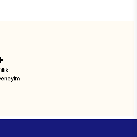
+
ıllık
Deneyim