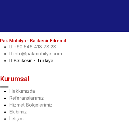
Pak Mobilya - Balıkesir Edremit.
+90 546 418 78 28
info@pakmobilya.com
Balıkesir - Türkiye
Kurumsal
Hakkımızda
Referanslarımız
Hizmet Bölgelerimiz
Ekibimiz
İletişim